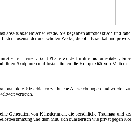
st abseits akademischer Pfade. Sie begannen autodidaktisch und fande
likten auseinander und schufen Werke, die oft als radikal und provozi
inistische Themen. Saint Phalle wurde für ihre monumentalen, farben
 mit ihren Skulpturen und Installationen die Komplexität von Muttersch
ernational aktiv. Sie erhielten zahlreiche Auszeichnungen und wurden z
ltweit vertreten.
 eine Generation von Künstlerinnen, die persönliche Traumata und ges
Selbstbestimmung und dem Mut, sich künstlerisch wie privat gegen Ko