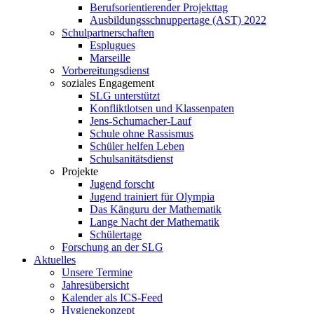
Berufsorientierender Projekttag
Ausbildungsschnuppertage (AST) 2022
Schulpartnerschaften
Esplugues
Marseille
Vorbereitungsdienst
soziales Engagement
SLG unterstützt
Konfliktlotsen und Klassenpaten
Jens-Schumacher-Lauf
Schule ohne Rassismus
Schüler helfen Leben
Schulsanitätsdienst
Projekte
Jugend forscht
Jugend trainiert für Olympia
Das Känguru der Mathematik
Lange Nacht der Mathematik
Schülertage
Forschung an der SLG
Aktuelles
Unsere Termine
Jahresübersicht
Kalender als ICS-Feed
Hygienekonzept