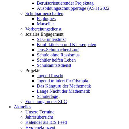
Berufsorientierender Projekttag
Ausbildungsschnuppertage (AST) 2022
Schulpartnerschaften
Esplugues
Marseille
Vorbereitungsdienst
soziales Engagement
SLG unterstützt
Konfliktlotsen und Klassenpaten
Jens-Schumacher-Lauf
Schule ohne Rassismus
Schüler helfen Leben
Schulsanitätsdienst
Projekte
Jugend forscht
Jugend trainiert für Olympia
Das Känguru der Mathematik
Lange Nacht der Mathematik
Schülertage
Forschung an der SLG
Aktuelles
Unsere Termine
Jahresübersicht
Kalender als ICS-Feed
Hygienekonzept