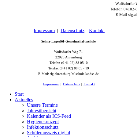
Wulfsdorfer 
Telefon 04102-
E-Mail slg.a
Impressum
|
Datenschutz
|
Kontakt
Selma-Lagerlöf-Gemeinschaftsschule
Wulfsdorfer Weg 71
22926 Ahrensburg
Telefon (0 41 02) 88 05 -0
Telefax (0 41 02) 88 05 - 19
E-Mail: slg.ahrensburg[at]schule.landsh.de
Impressum
|
Datenschutz
|
Kontakt
Start
Aktuelles
Unsere Termine
Jahresübersicht
Kalender als ICS-Feed
Hygienekonzept
Infektionsschutz
Schülerausweis digital