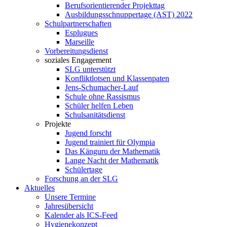
Berufsorientierender Projekttag
Ausbildungsschnuppertage (AST) 2022
Schulpartnerschaften
Esplugues
Marseille
Vorbereitungsdienst
soziales Engagement
SLG unterstützt
Konfliktlotsen und Klassenpaten
Jens-Schumacher-Lauf
Schule ohne Rassismus
Schüler helfen Leben
Schulsanitätsdienst
Projekte
Jugend forscht
Jugend trainiert für Olympia
Das Känguru der Mathematik
Lange Nacht der Mathematik
Schülertage
Forschung an der SLG
Aktuelles
Unsere Termine
Jahresübersicht
Kalender als ICS-Feed
Hygienekonzept