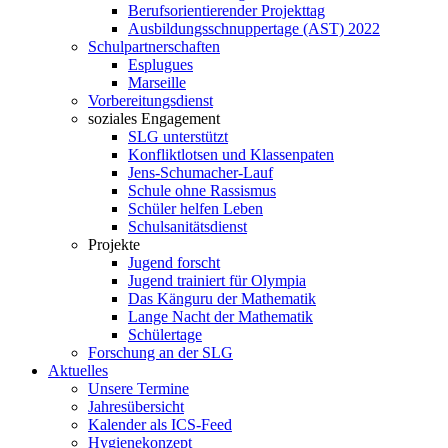
Berufsorientierender Projekttag
Ausbildungsschnuppertage (AST) 2022
Schulpartnerschaften
Esplugues
Marseille
Vorbereitungsdienst
soziales Engagement
SLG unterstützt
Konfliktlotsen und Klassenpaten
Jens-Schumacher-Lauf
Schule ohne Rassismus
Schüler helfen Leben
Schulsanitätsdienst
Projekte
Jugend forscht
Jugend trainiert für Olympia
Das Känguru der Mathematik
Lange Nacht der Mathematik
Schülertage
Forschung an der SLG
Aktuelles
Unsere Termine
Jahresübersicht
Kalender als ICS-Feed
Hygienekonzept