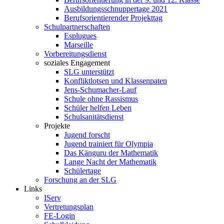
Ausbildungsschnuppertage 2021
Berufsorientierender Projekttag
Schulpartnerschaften
Esplugues
Marseille
Vorbereitungsdienst
soziales Engagement
SLG unterstützt
Konfliktlotsen und Klassenpaten
Jens-Schumacher-Lauf
Schule ohne Rassismus
Schüler helfen Leben
Schulsanitätsdienst
Projekte
Jugend forscht
Jugend trainiert für Olympia
Das Känguru der Mathematik
Lange Nacht der Mathematik
Schülertage
Forschung an der SLG
Links
IServ
Vertretungsplan
FE-Login