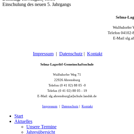
Einschulung des neuen 5. Jahrgangs
Selma-Lag
Wulfsdorfer 
Telefon 04102-
E-Mail slg.a
Impressum
|
Datenschutz
|
Kontakt
Selma-Lagerlöf-Gemeinschaftsschule
Wulfsdorfer Weg 71
22926 Ahrensburg
Telefon (0 41 02) 88 05 -0
Telefax (0 41 02) 88 05 - 19
E-Mail: slg.ahrensburg[at]schule.landsh.de
Impressum
|
Datenschutz
|
Kontakt
Start
Aktuelles
Unsere Termine
Jahresübersicht