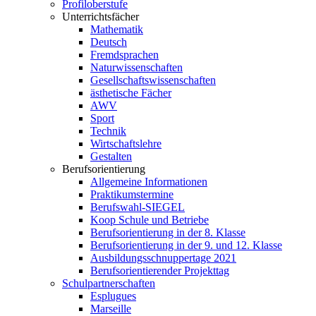
Profiloberstufe
Unterrichtsfächer
Mathematik
Deutsch
Fremdsprachen
Naturwissenschaften
Gesellschaftswissenschaften
ästhetische Fächer
AWV
Sport
Technik
Wirtschaftslehre
Gestalten
Berufsorientierung
Allgemeine Informationen
Praktikumstermine
Berufswahl-SIEGEL
Koop Schule und Betriebe
Berufsorientierung in der 8. Klasse
Berufsorientierung in der 9. und 12. Klasse
Ausbildungsschnuppertage 2021
Berufsorientierender Projekttag
Schulpartnerschaften
Esplugues
Marseille