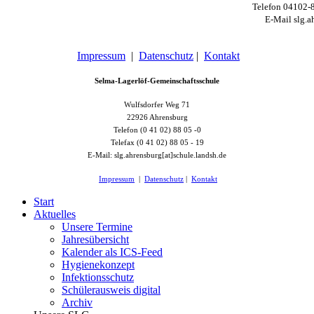
Telefon 04102-
E-Mail slg.a
Impressum
|
Datenschutz
|
Kontakt
Selma-Lagerlöf-Gemeinschaftsschule
Wulfsdorfer Weg 71
22926 Ahrensburg
Telefon (0 41 02) 88 05 -0
Telefax (0 41 02) 88 05 - 19
E-Mail: slg.ahrensburg[at]schule.landsh.de
Impressum
|
Datenschutz
|
Kontakt
Start
Aktuelles
Unsere Termine
Jahresübersicht
Kalender als ICS-Feed
Hygienekonzept
Infektionsschutz
Schülerausweis digital
Archiv