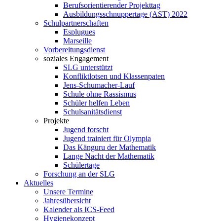
Berufsorientierender Projekttag
Ausbildungsschnuppertage (AST) 2022
Schulpartnerschaften
Esplugues
Marseille
Vorbereitungsdienst
soziales Engagement
SLG unterstützt
Konfliktlotsen und Klassenpaten
Jens-Schumacher-Lauf
Schule ohne Rassismus
Schüler helfen Leben
Schulsanitätsdienst
Projekte
Jugend forscht
Jugend trainiert für Olympia
Das Känguru der Mathematik
Lange Nacht der Mathematik
Schülertage
Forschung an der SLG
Aktuelles
Unsere Termine
Jahresübersicht
Kalender als ICS-Feed
Hygienekonzept