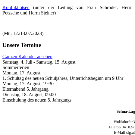
Konfliktlotsen
(unter der Leitung von Frau Schröder, Herrn
Petzsche und Herrn Steiner)
(Mü, 12./13.07.2023)
Unsere Termine
Ganzen Kalender ansehen
Samstag, 4. Juli
-
Samstag, 15. August
Sommerferien
Montag, 17. August
1. Schultag des neuen Schuljahres, Unterrichtsbeginn um 9 Uhr
Montag, 17. August
,
19:30
Elternabend 5. Jahrgang
Dienstag, 18. August
,
09:00
Einschulung des neuen 5. Jahrgangs
Selma-Lag
Wulfsdorfer 
Telefon 04102-
E-Mail slg.a