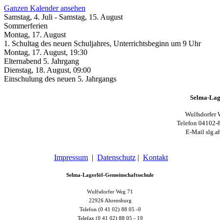
Ganzen Kalender ansehen
Samstag, 4. Juli
-
Samstag, 15. August
Sommerferien
Montag, 17. August
1. Schultag des neuen Schuljahres, Unterrichtsbeginn um 9 Uhr
Montag, 17. August
,
19:30
Elternabend 5. Jahrgang
Dienstag, 18. August
,
09:00
Einschulung des neuen 5. Jahrgangs
Selma-Lag
Wulfsdorfer 
Telefon 04102-
E-Mail slg.a
Impressum
|
Datenschutz
|
Kontakt
Selma-Lagerlöf-Gemeinschaftsschule
Wulfsdorfer Weg 71
22926 Ahrensburg
Telefon (0 41 02) 88 05 -0
Telefax (0 41 02) 88 05 - 19