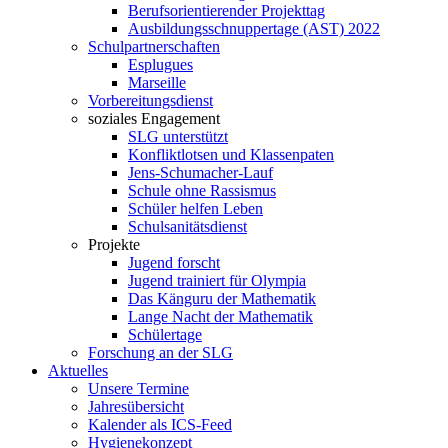
Berufsorientierender Projekttag
Ausbildungsschnuppertage (AST) 2022
Schulpartnerschaften
Esplugues
Marseille
Vorbereitungsdienst
soziales Engagement
SLG unterstützt
Konfliktlotsen und Klassenpaten
Jens-Schumacher-Lauf
Schule ohne Rassismus
Schüler helfen Leben
Schulsanitätsdienst
Projekte
Jugend forscht
Jugend trainiert für Olympia
Das Känguru der Mathematik
Lange Nacht der Mathematik
Schülertage
Forschung an der SLG
Aktuelles
Unsere Termine
Jahresübersicht
Kalender als ICS-Feed
Hygienekonzept