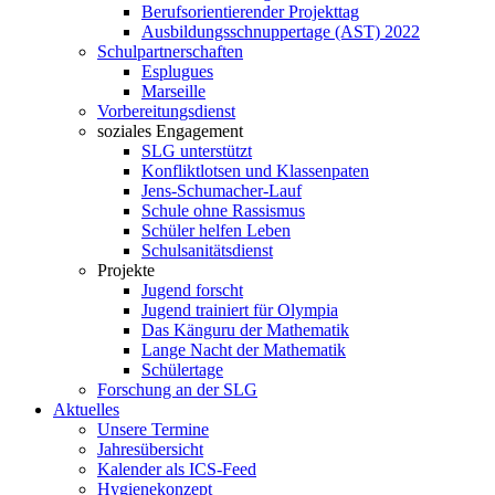
Berufsorientierender Projekttag
Ausbildungsschnuppertage (AST) 2022
Schulpartnerschaften
Esplugues
Marseille
Vorbereitungsdienst
soziales Engagement
SLG unterstützt
Konfliktlotsen und Klassenpaten
Jens-Schumacher-Lauf
Schule ohne Rassismus
Schüler helfen Leben
Schulsanitätsdienst
Projekte
Jugend forscht
Jugend trainiert für Olympia
Das Känguru der Mathematik
Lange Nacht der Mathematik
Schülertage
Forschung an der SLG
Aktuelles
Unsere Termine
Jahresübersicht
Kalender als ICS-Feed
Hygienekonzept